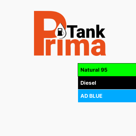
Přeskočit
na
obsah
Natural 95
Diesel
AD BLUE