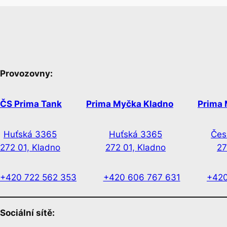
Provozovny:
ČS Prima Tank
Prima Myčka Kladno
Prima 
Huťská 3365
Huťská 3365
Čes
272 01, Kladno
272 01, Kladno
27
+420 722 562 353
+420 606 767 631
+420
Sociální sítě: